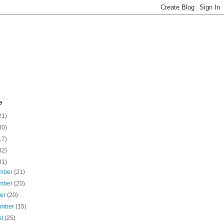
e
21)
30)
17)
82)
81)
mber
(21)
mber
(20)
ber
(20)
ember
(15)
st
(25)