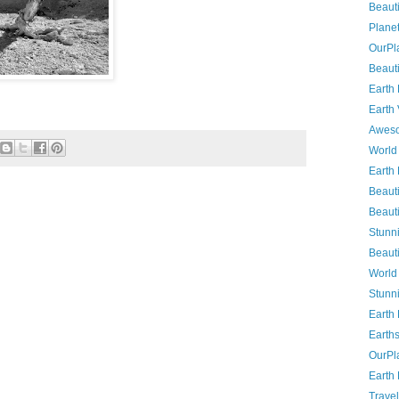
Beauti
Planet
OurPl
Beauti
Earth
Earth
Awes
World
Earth
Beauti
Beauti
Stunn
Beauti
World
Stunn
Earth
Earth
OurPl
Earth
Travel