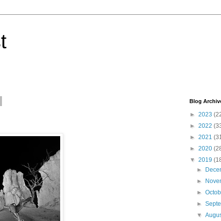
t
Blog Archiv
►
2023
(2
►
2022
(3
►
2021
(3
►
2020
(2
▼
2019
(1
►
Dece
►
Nove
►
Octo
►
Sept
▼
Augu